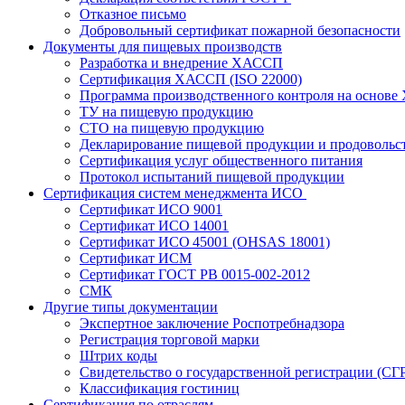
Отказное письмо
Добровольный сертификат пожарной безопасности
Документы для пищевых производств
Разработка и внедрение ХАССП
Сертификация ХАССП (ISO 22000)
Программа производственного контроля на основ
ТУ на пищевую продукцию
СТО на пищевую продукцию
Декларирование пищевой продукции и продовольс
Сертификация услуг общественного питания
Протокол испытаний пищевой продукции
Сертификация систем менеджмента ИСО
Сертификат ИСО 9001
Сертификат ИСО 14001
Сертификат ИСО 45001 (OHSAS 18001)
Сертификат ИСМ
Сертификат ГОСТ РВ 0015-002-2012
СМК
Другие типы документации
Экспертное заключение Роспотребнадзора
Регистрация торговой марки
Штрих коды
Свидетельство о государственной регистрации (СГ
Классификация гостиниц
Сертификация по отраслям