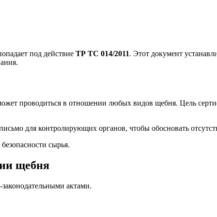
попадает под действие
ТР ТС 014/2011
. Этот документ устанавл
ания.
может проводиться в отношении любых видов щебня. Цель серт
письмо для контролирующих органов, чтобы обосновать отсутст
безопасности сырья.
ции щебня
-законодательными актами.