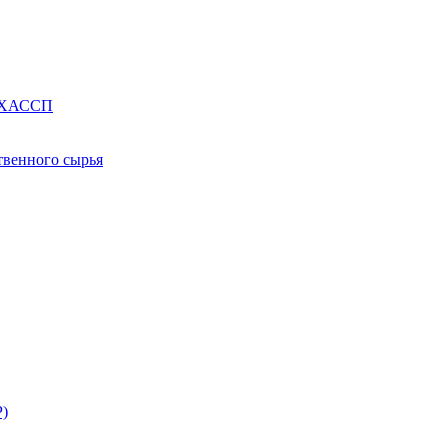
е ХАССП
твенного сырья
Р)