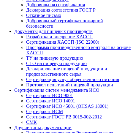
Добровольная сертификация
Декларация соответствия ГОСТ Р
Отказное письмо
Добровольный сертификат пожарной
безопасности
Документы для пищевых производств
Разработка и внедрение ХАССП
Сертификация ХАССП (ISO 22000)
Программа производственного контроля на основе
ХАССП
ТУ на пищевую продукцию
СТО на пищевую продукцию
Декларирование пищевой продукции и
продовольственного сырья
Сертификация услуг общественного питания
Протокол испытаний пищевой продукции
Сертификация систем менеджмента ИСО
Сертификат ИСО 9001
Сертификат ИСО 14001
Сертификат ИСО 45001 (OHSAS 18001)
Сертификат ИСМ
Сертификат ГОСТ РВ 0015-002-2012
СМК
Другие типы документации
Экспертное заключение Роспотребнадзора