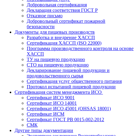
Добровольная сертификация
Декларация соответствия ГОСТ Р
Отказное письмо
Добровольный сертификат пожарной
безопасности
Документы для пищевых производств
Разработка и внедрение ХАССП
Сертификация ХАССП (ISO 22000)
Программа производственного контроля на основе
ХАССП
ТУ на пищевую продукцию
СТО на пищевую продукцию
Декларирование пищевой продукции и
продовольственного сырья
Сертификация услуг общественного питания
Протокол испытаний пищевой продукции
Сертификация систем менеджмента ИСО
Сертификат ИСО 9001
Сертификат ИСО 14001
Сертификат ИСО 45001 (OHSAS 18001)
Сертификат ИСМ
Сертификат ГОСТ РВ 0015-002-2012
СМК
Другие типы документации
Экспертное заключение Роспотребнадзора