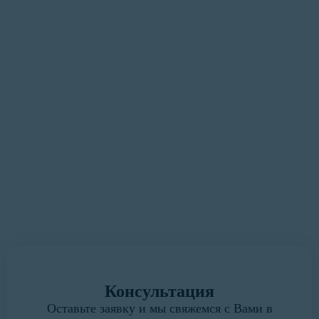
«Наша цель — сделать процесс
оформления документации
максимально удобным и
быстрым для Вас»
У вас есть замечания или предложения?
Мы всегда готовы выслушать.
Написать руководителю
Консультация
Оставьте заявку и мы свяжемся с Вами в