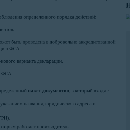
Н
соблюдения определенного порядка действий:
ентов.
ожет быть проведена в добровольно аккредитованной
ацию ФСА.
рнового варианта декларации.
С ФСА.
определенный
пакет документов
, в который входят:
указанием названия, юридического адреса и
ГРН).
оторым работает производитель.