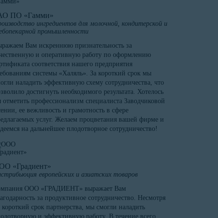
АО ПО «Гамми»
оизводство ингредиентов для молочной, кондитерской и
ебопекарной промышленности
ражаем Вам искреннюю признательность за
чественную и оперативную работу по оформлению
ртификата соответствия нашего предприятия
ебованиям системы «Халяль». За короткий срок мы
огли наладить эффективную схему сотрудничества, что
зволило достигнуть необходимого результата. Хотелось
 отметить профессионализм специалиста Заводчиковой
ении, ее вежливость и грамотность в сфере
едлагаемых услуг. Желаем процветания вашей фирме и
деемся на дальнейшее плодотворное сотрудничество!
ОО «Градиент»
стрибьюция европейских и азиатских товаров
омпания ООО «ГРАДИЕНТ» выражает Вам
агодарность за продуктивное сотрудничество. Несмотря
 короткий срок партнерства, мы смогли наладить
одотворную и эффективную работу. В течение всего