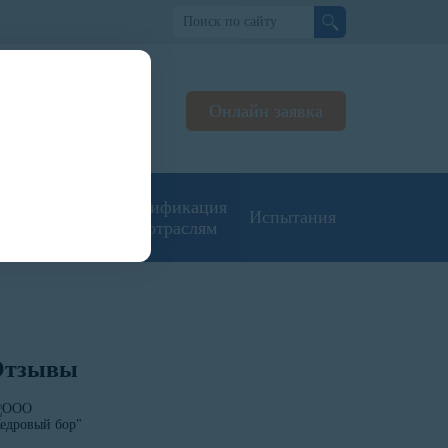
вно
Онлайн заявка
ультируем
нджерах
угие типы
Сертификация
Испытания
кументации
по отраслям
Отзывы