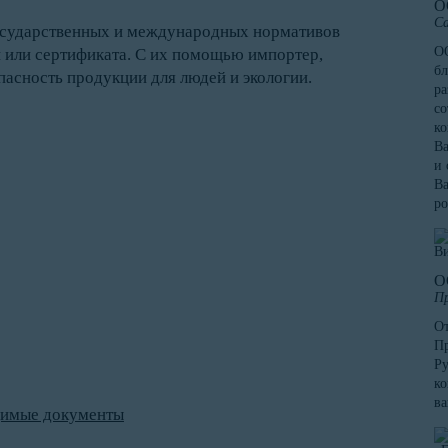
О
Са
государственных и международных нормативов
ОО
и или сертификата. С их помощью импортер,
бл
пасность продукции для людей и экологии.
ра
со
к
Ва
и 
Ва
ро
О
Пр
От
Пр
Ру
ко
в
димые документы