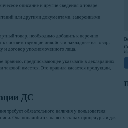
ческое описание и другие сведения о товаре.
пытаний или другими документами, заверенными
ортный товар, необходимо добавить к перечню
В
ть соответствующие инвойсы и накладные на товар.
С
ку и договор уполномоченного лица.
Ве
вое правило, предписывающее указывать в декларациях
 таковой имеется. Это правила касается продукции,
П
рации ДС
ия требует обязательного наличия у пользователя
иси. Она понадобится на всех этапах процедуры и для