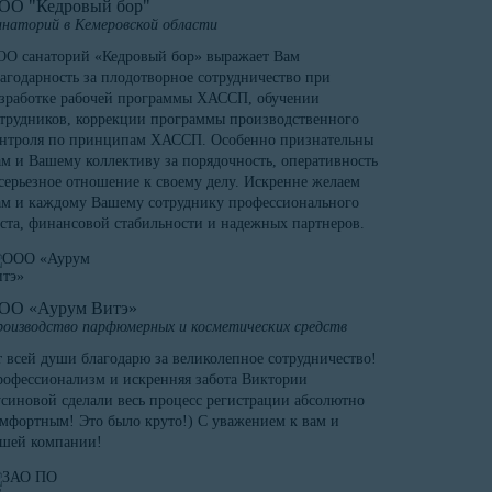
ОО "Кедровый бор"
наторий в Кемеровской области
О санаторий «Кедровый бор» выражает Вам
агодарность за плодотворное сотрудничество при
зработке рабочей программы ХАССП, обучении
трудников, коррекции программы производственного
онтроля по принципам ХАССП. Особенно признательны
м и Вашему коллективу за порядочность, оперативность
серьезное отношение к своему делу. Искренне желаем
м и каждому Вашему сотруднику профессионального
ста, финансовой стабильности и надежных партнеров.
ОО «Аурум Витэ»
оизводство парфюмерных и косметических средств
 всей души благодарю за великолепное сотрудничество!
офессионализм и искренняя забота Виктории
синовой сделали весь процесс регистрации абсолютно
мфортным! Это было круто!) С уважением к вам и
ашей компании!