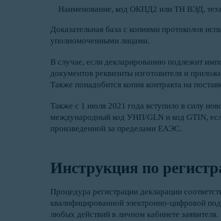
Наименование, код ОКПД2 или ТН ВЭД, техни
Доказательная база с копиями протоколов ис
уполномоченными лицами.
В случае, если декларированию подлежит имп
документов реквизиты изготовителя и приложи
Также понадобится копия контракта на постав
Также с 1 июля 2021 года вступило в силу но
международный код УНП/GLN и код GTIN, если
произведенной за пределами ЕАЭС.
Инструкция по регист
Процедура регистрации декларации соответств
квалифицированной электронно-цифровой подп
любых действий в личном кабинете заявителя.