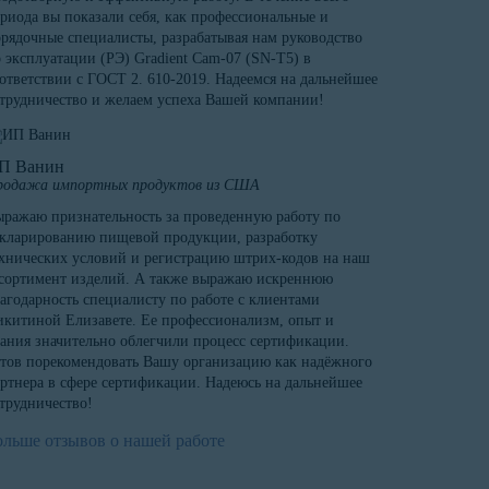
риода вы показали себя, как профессиональные и
рядочные специалисты, разрабатывая нам руководство
 эксплуатации (РЭ) Gradient Cam-07 (SN-T5) в
ответствии с ГОСТ 2. 610-2019. Надеемся на дальнейшее
трудничество и желаем успеха Вашей компании!
П Ванин
родажа импортных продуктов из США
ражаю признательность за проведенную работу по
кларированию пищевой продукции, разработку
хнических условий и регистрацию штрих-кодов на наш
сортимент изделий. А также выражаю искреннюю
агодарность специалисту по работе с клиентами
китиной Елизавете. Ее профессионализм, опыт и
ания значительно облегчили процесс сертификации.
тов порекомендовать Вашу организацию как надёжного
ртнера в сфере сертификации. Надеюсь на дальнейшее
трудничество!
ольше отзывов о нашей работе