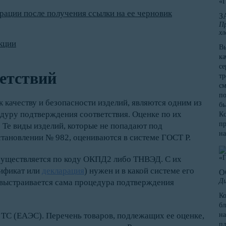
рации после получения ссылки на ее черновик
З
Пр
хл
кции
Вы
ка
се
етствий
тр
см
по
 качеству и безопасности изделий, являются одним из
бы
уру подтверждения соответствия. Оценке по их
Кс
пр
 Те виды изделий, которые не попадают под
на
тановлении № 982, оцениваются в системе ГОСТ Р.
существляется по коду ОКПД2 либо ТНВЭД. С их
тификат или
декларация
) нужен и в какой системе его
О
Ди
 выстраивается сама процедура подтверждения
К
бл
 ТС (ЕАЭС). Перечень товаров, подлежащих ее оценке,
на
пл