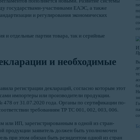
 регламентов пополняется новыми. Развитие системы
пе
ду государствами-участниками ЕАЭС, а также
по
андартизации и регулирования экономических
по
со
со
 и отдельные партии товара, так и серийные
И
П
екларации и необходимые
Вы
де
те
ас
бл
равила регистрации деклараций, согласно которым этот
Ни
сами импортеры или производители продукции.
зн
478 от 31.07.2020 года. Органы по сертификации по-
Го
оответствии требованиям ТР ТС 001, 002, 003, 006.
па
со
м или ИП, зарегистрированным в одной из стран-
Б
ой продукции заявитель должен быть уполномочен
ель при этом обязан быть резидентом одной из стран