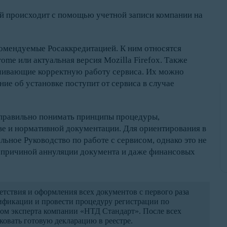
ий происходит с помощью учетной записи компании на
комендуемые Росаккредитацией. К ним относятся
ome или актуальная версия Mozilla Firefox. Также
чивающие корректную работу сервиса. Их можно
ие об установке поступит от сервиса в случае
 правильно понимать принципы процедуры,
ве и нормативной документации. Для ориентирования в
ьное Руководство по работе с сервисом, однако это не
ь причиной аннуляции документа и даже финансовых
етствия и оформления всех документов с первого раза
ификации и провести процедуру регистрации по
ом эксперта компании «НТД Стандарт». После всех
ковать готовую декларацию в реестре.