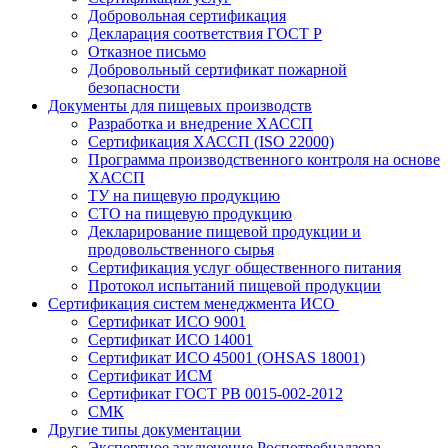
Добровольная сертификация
Декларация соответствия ГОСТ Р
Отказное письмо
Добровольный сертификат пожарной
безопасности
Документы для пищевых производств
Разработка и внедрение ХАССП
Сертификация ХАССП (ISO 22000)
Программа производственного контроля на основе
ХАССП
ТУ на пищевую продукцию
СТО на пищевую продукцию
Декларирование пищевой продукции и
продовольственного сырья
Сертификация услуг общественного питания
Протокол испытаний пищевой продукции
Сертификация систем менеджмента ИСО
Сертификат ИСО 9001
Сертификат ИСО 14001
Сертификат ИСО 45001 (OHSAS 18001)
Сертификат ИСМ
Сертификат ГОСТ РВ 0015-002-2012
СМК
Другие типы документации
Экспертное заключение Роспотребнадзора