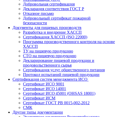
Добровольная сертификация
Декларация соответствия ГОСТ Р
Отказное письмо
Добровольный сертификат пожарной
безопасности
Документы для пищевых производств
Разработка и внедрение ХАССП
Сертификация ХАССП (ISO 22000)
Программа производственного контроля на основе
ХАССП
ТУ на пищевую продукцию
СТО на пищевую продукцию
Декларирование пищевой продукции и
продовольственного сырья
Сертификация услуг общественного питания
Протокол испытаний пищевой продукции
Сертификация систем менеджмента ИСО
Сертификат ИСО 9001
Сертификат ИСО 14001
Сертификат ИСО 45001 (OHSAS 18001)
Сертификат ИСМ
Сертификат ГОСТ РВ 0015-002-2012
СМК
Другие типы документации
Экспертное заключение Роспотребнадзора